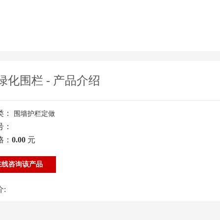
绿化围栏 - 产品介绍
类：
围墙护栏定做
号：
格：
0.00
元
线咨询该产品
: