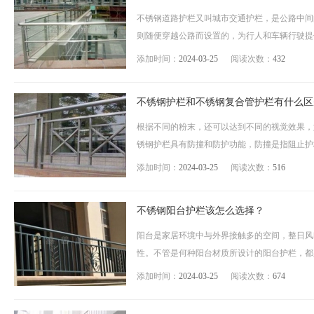
不锈钢道路护栏又叫城市交通护栏，是公路中间
则随便穿越公路而设置的，为行人和车辆行驶提供安
添加时间：
2024-03-25
阅读次数：
432
不锈钢护栏和不锈钢复合管护栏有什么区
根据不同的粉末，还可以达到不同的视觉效果，
锈钢护栏具有防撞和防护功能，防撞是指阻止护栏
添加时间：
2024-03-25
阅读次数：
516
不锈钢阳台护栏该怎么选择？
阳台是家居环境中与外界接触多的空间，整日风
性。不管是何种阳台材质所设计的阳台护栏，都必
添加时间：
2024-03-25
阅读次数：
674