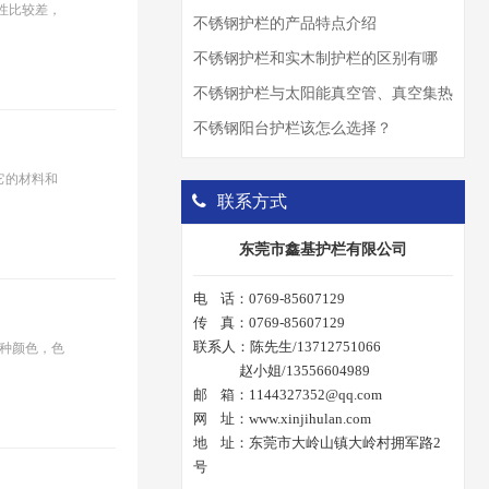
蚀性比较差，
不锈钢护栏的产品特点介绍
不锈钢护栏和实木制护栏的区别有哪
些？
不锈钢护栏与太阳能真空管、真空集热
板的结合应用
不锈钢阳台护栏该怎么选择？
它的材料和
联系方式
东莞市鑫基护栏有限公司
电 话：0769-85607129
传 真：0769-85607129
联系人：陈先生/13712751066
多种颜色，色
赵小姐/13556604989
邮 箱：1144327352@qq.com
网 址：www.xinjihulan.com
地 址：东莞市大岭山镇大岭村拥军路2
号