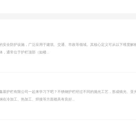
成的安全防护设施，广泛应用于建筑、交通、市政等领域。其核心定义可从以下维度解析：‌
体，通常位于护栏顶部（如楼...
鑫基护栏有限公司一起来学习下吧？不锈钢护栏经过不同的抛光工艺，形成镜光、亚
在冷加工、热加工、焊接等方面都具有良好...